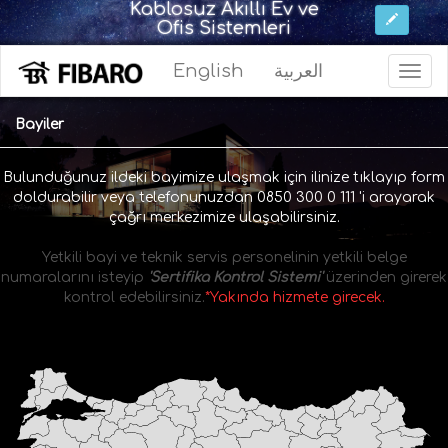
Kablosuz Akıllı Ev ve
Ofis Sistemleri
English
العربية
Bayiler
Bulunduğunuz ildeki bayimize ulaşmak için ilinize tıklayıp form
doldurabilir veya telefonunuzdan 0850 300 0 111 'i arayarak
çağrı merkezimize ulaşabilirsiniz.
Yetkili bayi ve teknik servis personelinin yetkili belge
numaralarını isteyip
'Sertifika Kontrol Sistemi'
üzerinden girerek
kontrol edebilirsiniz.
*Yakında hizmete girecek.